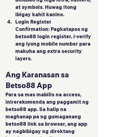
at symbols. Huwag itong 
ibigay kahit kanino.
Login Register 
Confirmation:
 Pagkatapos ng 
betso88 login register
, i-verify 
ang iyong mobile number para 
makuha ang extra security 
layers.
Ang Karanasan sa 
Betso88 App
Para sa mas mabilis na access, 
inirerekomenda ang paggamit ng 
betso88 app
. Sa halip na 
maghanap pa ng gumaganang 
betso88 link
 sa browser, ang app 
ay nagbibigay ng direktang 