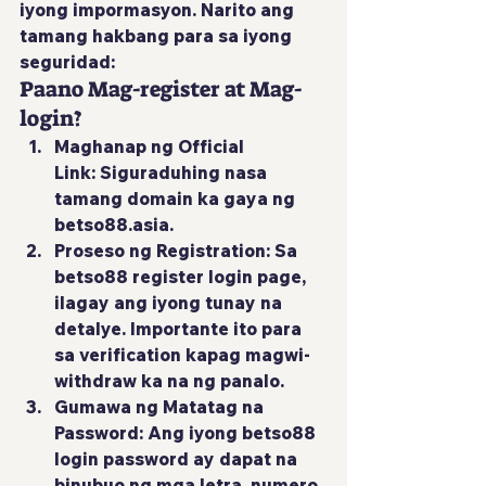
iyong impormasyon. Narito ang 
tamang hakbang para sa iyong 
seguridad:
Paano Mag-register at Mag-
login?
Maghanap ng Official 
Link:
 Siguraduhing nasa 
tamang domain ka gaya ng 
betso88.asia
.
Proseso ng Registration:
 Sa 
betso88 register login
 page, 
ilagay ang iyong tunay na 
detalye. Importante ito para 
sa verification kapag magwi-
withdraw ka na ng panalo.
Gumawa ng Matatag na 
Password:
 Ang iyong 
betso88 
login password
 ay dapat na 
binubuo ng mga letra, numero, 