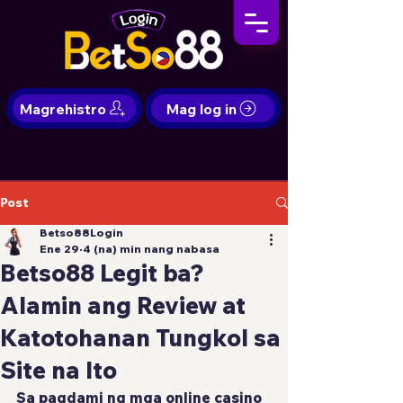
Magrehistro
Mag log in
Post
Betso88Login
Ene 29
4 (na) min nang nabasa
Betso88 Legit ba?
Alamin ang Review at
Katotohanan Tungkol sa
Site na Ito
Sa pagdami ng mga online casino 